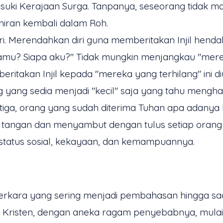
suki Kerajaan Surga. Tanpanya, seseorang tidak ma
iran kembali dalam Roh.
i. Merendahkan diri guna memberitakan Injil henda
 kamu? Siapa aku?" Tidak mungkin menjangkau "mer
eritakan Injil kepada "mereka yang terhilang" in
yang sedia menjadi "kecil" saja yang tahu mengharg
etiga, orang yang sudah diterima Tuhan apa adan
an tangan dan menyambut dengan tulus setiap oran
atus sosial, kekayaan, dan kemampuannya.
rkara yang sering menjadi pembahasan hingga saat i
 Kristen, dengan aneka ragam penyebabnya, mulai 