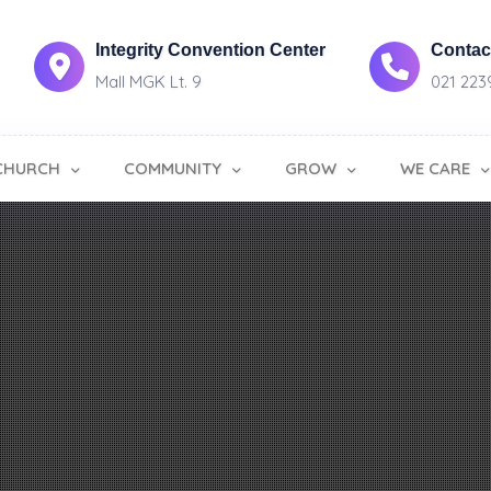
Integrity Convention Center
Contact
Mall MGK Lt. 9
021 223
CHURCH
COMMUNITY
GROW
WE CARE