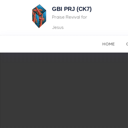
GBI PRJ (CK7)
Praise Revival for
Jesus
HOME