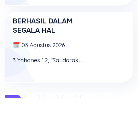
BERHASIL DALAM
SEGALA HAL
03 Agustus 2026
3 Yohanes 1:2, "Saudaraku yang kekasih, aku berdoa, semoga engkau baik-baik dan sehat-sehat saja dalam segala sesuatu, sama seperti jiwamu baik-baik saja." Saudara yang saya kasihi, saya ...
1
2
3
4