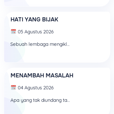
HATI YANG BIJAK
05 Agustus 2026
Sebuah lembaga mengiklankan diri dengan kalimat: "Mengatasi masalah tanpa masalah". Mungkin itu hanya sebuah slogan. Namun, tentu ada yang dapat melakukannya, yaitu Tuhan sendiri. Mengapa? Sebab ...
MENAMBAH MASALAH
04 Agustus 2026
Apa yang tak diundang tapi dapat datang dengan sendirinya? Yaitu adalah masalah. Musa sendiri, salah satu dari penulis dalam mazmur, pernah mengatakan bahwa "kebanggaan" dalam hidup seseorang ...