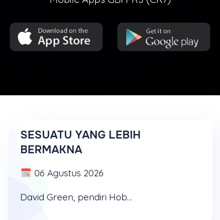
SESUATU YANG LEBIH
BERMAKNA
06 Agustus 2026
David Green, pendiri Hobby Lobby, pada tahun 1970 pernah meminjam 600 dolar untuk membeli mesin pemotong kayu, mendirikan bengkel di garasi rumahnya, dan mulai membuat bingkai foto kayu ...