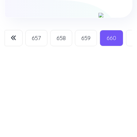
657
658
659
660
6