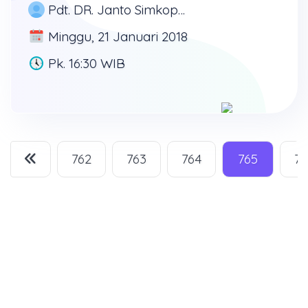
Pdt. DR. Janto Simkoputera, MD, PhD
Minggu, 21 Januari 2018
Pk. 16:30 WIB
762
763
764
765
76