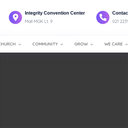
Integrity Convention Center
Contact
Mall MGK Lt. 9
021 223
CHURCH
COMMUNITY
GROW
WE CARE