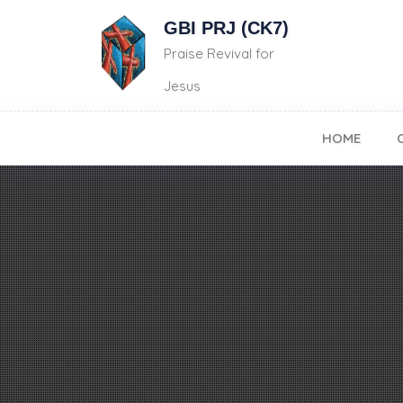
GBI PRJ (CK7)
Praise Revival for
Jesus
HOME