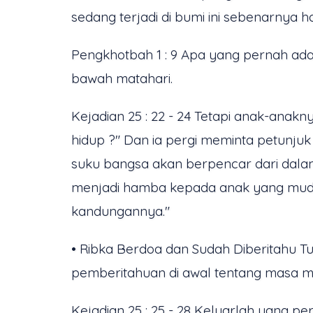
sedang terjadi di bumi ini sebenarnya
Pengkhotbah 1 : 9 Apa yang pernah ada 
bawah matahari.
Kejadian 25 : 22 - 24 Tetapi anak-anak
hidup ?" Dan ia pergi meminta petunj
suku bangsa akan berpencar dari dalam
menjadi hamba kepada anak yang muda.
kandungannya."
• Ribka Berdoa dan Sudah Diberitahu T
pemberitahuan di awal tentang masa me
Kejadian 25 : 25 - 28 Keluarlah yang p