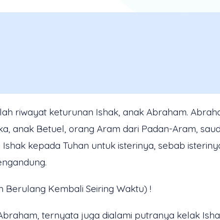
 Inilah riwayat keturunan Ishak, anak Abraham. Ab
bka, anak Betuel, orang Aram dari Padan-Aram, sa
h Ishak kepada Tuhan untuk isterinya, sebab isteri
mengandung.
ah Berulang Kembali Seiring Waktu) !
aham, ternyata juga dialami putranya kelak Ishak.