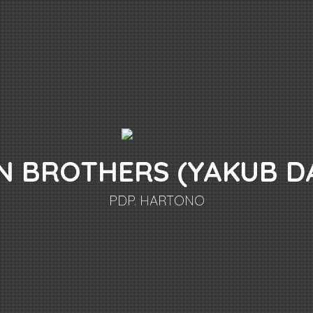
N BROTHERS (YAKUB D
PDP. HARTONO